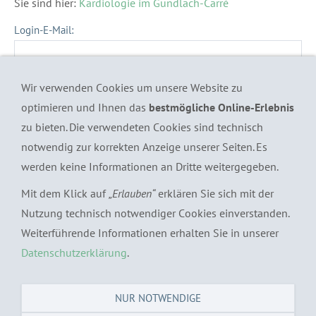
Sie sind hier:
Kardiologie im Gundlach-Carré
Login-E-Mail:
Kennwort:
Wir verwenden Cookies um unsere Website zu
optimieren und Ihnen das
bestmögliche Online-Erlebnis
zu bieten. Die verwendeten Cookies sind technisch
notwendig zur korrekten Anzeige unserer Seiten. Es
werden keine Informationen an Dritte weitergegeben.
Haben Sie Ihr Kennwort vergessen?
Mit dem Klick auf
„Erlauben“
erklären Sie sich mit der
Möchten Sie Ihr Kennwort ändern?
Nutzung technisch notwendiger Cookies einverstanden.
Weiterführende Informationen erhalten Sie in unserer
Datenschutzerklärung
.
© 2019 Kardiologie im Gundlach-Carré | Ravensberger
NUR NOTWENDIGE
Straße 10H | 33602 Bielefeld | T.: 0521-132099 | FAX: